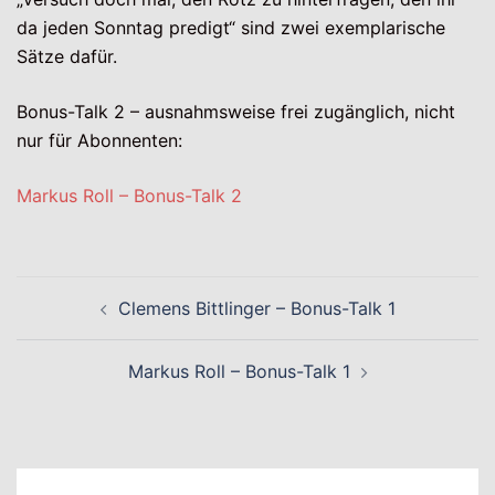
da jeden Sonntag predigt“ sind zwei exemplarische
Sätze dafür.
Bonus-Talk 2 – ausnahmsweise frei zugänglich, nicht
nur für Abonnenten:
Markus Roll – Bonus-Talk 2
Beitragsnavigation
Clemens Bittlinger – Bonus-Talk 1
Markus Roll – Bonus-Talk 1