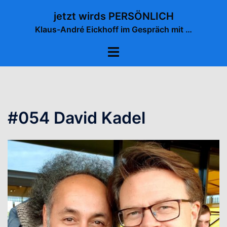
Zum
jetzt wirds PERSÖNLICH
Inhalt
Klaus-André Eickhoff im Gespräch mit …
springen
Menü
umschalten
#054 David Kadel