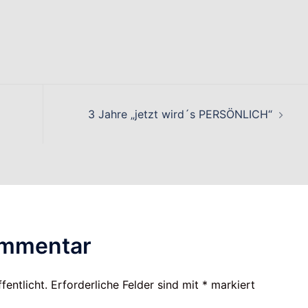
on
3 Jahre „jetzt wird´s PERSÖNLICH“
ommentar
fentlicht.
Erforderliche Felder sind mit
*
markiert