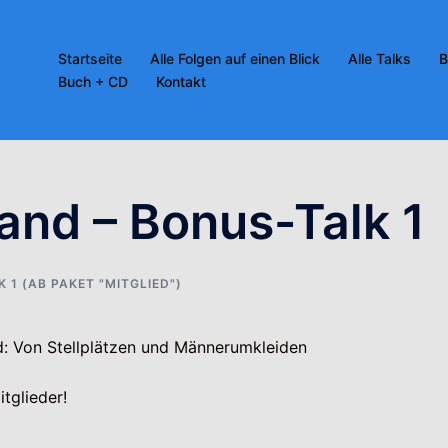
Startseite
Alle Folgen auf einen Blick
Alle Talks
B
Buch + CD
Kontakt
and – Bonus-Talk 1
 1 (AB PAKET "MITGLIED")
nd: Von Stellplätzen und Männerumkleiden
tglieder!