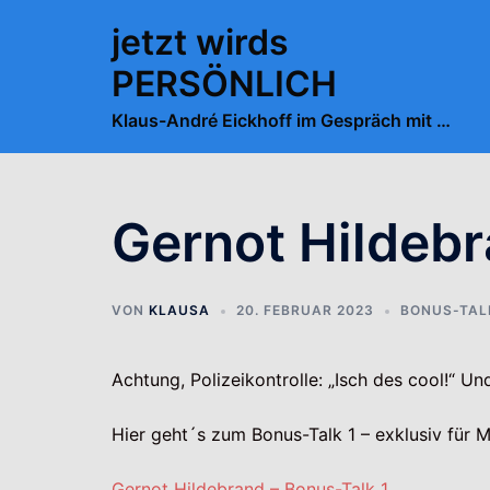
Zum
jetzt wirds
Inhalt
springen
PERSÖNLICH
Klaus-André Eickhoff im Gespräch mit …
Gernot Hildebr
VON
KLAUSA
20. FEBRUAR 2023
BONUS-TALK
Achtung, Polizeikontrolle: „Isch des cool!“ U
Hier geht´s zum Bonus-Talk 1 – exklusiv für Mi
Gernot Hildebrand – Bonus-Talk 1