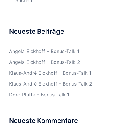
nach:
Neueste Beiträge
Angela Eickhoff – Bonus-Talk 1
Angela Eickhoff – Bonus-Talk 2
Klaus-André Eickhoff – Bonus-Talk 1
Klaus-André Eickhoff – Bonus-Talk 2
Doro Plutte – Bonus-Talk 1
Neueste Kommentare