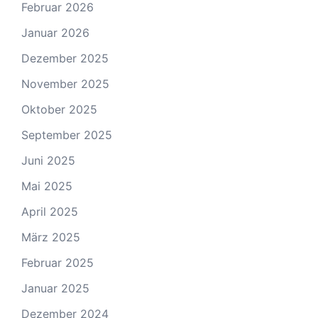
Februar 2026
Januar 2026
Dezember 2025
November 2025
Oktober 2025
September 2025
Juni 2025
Mai 2025
April 2025
März 2025
Februar 2025
Januar 2025
Dezember 2024