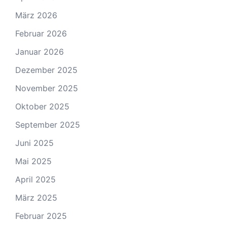
März 2026
Februar 2026
Januar 2026
Dezember 2025
November 2025
Oktober 2025
September 2025
Juni 2025
Mai 2025
April 2025
März 2025
Februar 2025