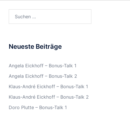
Suchen
nach:
Neueste Beiträge
Angela Eickhoff – Bonus-Talk 1
Angela Eickhoff – Bonus-Talk 2
Klaus-André Eickhoff – Bonus-Talk 1
Klaus-André Eickhoff – Bonus-Talk 2
Doro Plutte – Bonus-Talk 1