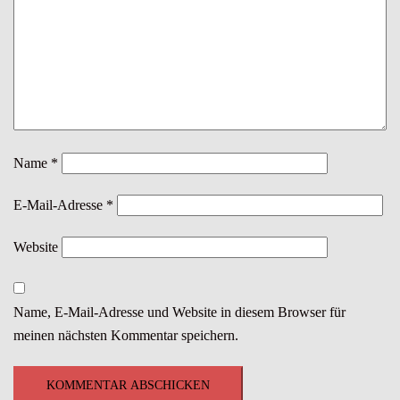
Name
*
E-Mail-Adresse
*
Website
Name, E-Mail-Adresse und Website in diesem Browser für
meinen nächsten Kommentar speichern.