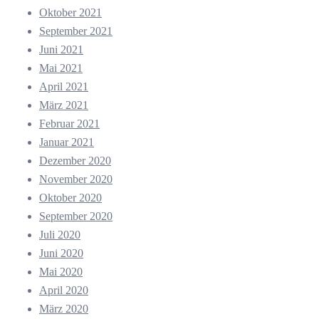
Oktober 2021
September 2021
Juni 2021
Mai 2021
April 2021
März 2021
Februar 2021
Januar 2021
Dezember 2020
November 2020
Oktober 2020
September 2020
Juli 2020
Juni 2020
Mai 2020
April 2020
März 2020