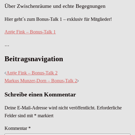
Über Zwischenräume und echte Begegnungen
Hier geht´s zum Bonus-Talk 1 – exklusiv für Mitglieder!
Antje Fink – Bonus-Talk 1
…
Beitragsnavigation
Antje Fink – Bonus-Talk 2
Markus Munzer-Dorn – Bonus-Talk 2
Schreibe einen Kommentar
Deine E-Mail-Adresse wird nicht veröffentlicht.
Erforderliche
Felder sind mit
*
markiert
Kommentar
*