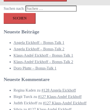
Suchen nach:
Neueste Beiträge
Angela Eickhoff – Bonus-Talk 1
Angela Eickhoff – Bonus-Talk 2
Klaus-André Eickhoff – Bonus-Talk 1
Klaus-André Eickhoff – Bonus-Talk 2
Doro Plutte – Bonus-Talk 1
Neueste Kommentare
Regina Kaden
zu
#128 Angela Eickhoff
Birgit Turck
zu
#127 Klaus-André Eickhoff
Judith Eickhoff
zu
#127 Klaus-André Eickhoff
Silvia
zu
#127 Klaus-André Eickhoff