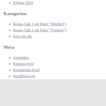
Februar 2020
Kategorien
Bonus-Talk 1 (ab Paket "Mitglied")
Bonus-Talk 2 (ab Paket "Förderer")
Infos für alle
Meta
Anmelden
Eintrags-Feed
Kommentar-Feed
WordPress.org