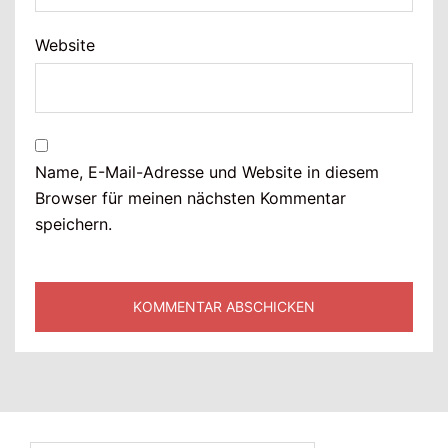
Website
Name, E-Mail-Adresse und Website in diesem
Browser für meinen nächsten Kommentar
speichern.