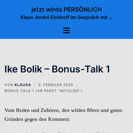
Zum
jetzt wirds PERSÖNLICH
Inhalt
Klaus-André Eickhoff im Gespräch mit …
springen
Menü
umschalten
Ike Bolik – Bonus-Talk 1
VON
KLAUSA
3. FEBRUAR 2025
BONUS-TALK 1 (AB PAKET "MITGLIED")
Vom Reden und Zuhören, den wilden 80ern und guten
Gründen gegen den Kommerz