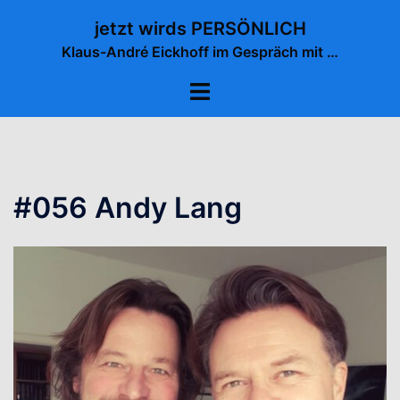
Zum
jetzt wirds PERSÖNLICH
Inhalt
Klaus-André Eickhoff im Gespräch mit …
springen
Menü
umschalten
#056 Andy Lang