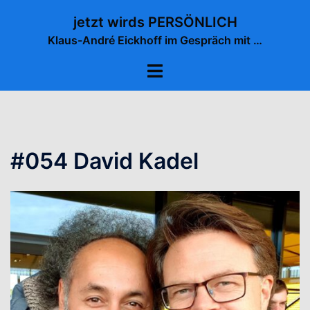
Zum
jetzt wirds PERSÖNLICH
Inhalt
Klaus-André Eickhoff im Gespräch mit …
springen
Menü
umschalten
#054 David Kadel