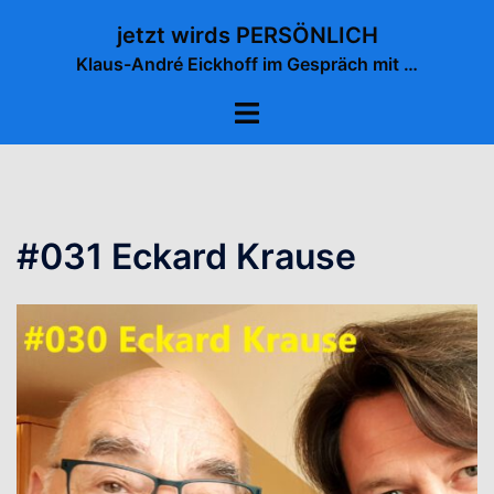
Zum
jetzt wirds PERSÖNLICH
Inhalt
Klaus-André Eickhoff im Gespräch mit …
springen
Menü
umschalten
#031 Eckard Krause