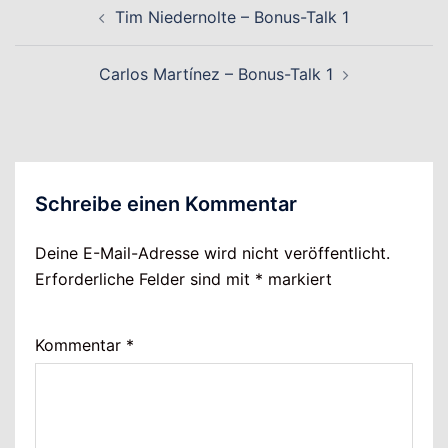
Beitragsnavigation
Tim Niedernolte – Bonus-Talk 1
Carlos Martínez – Bonus-Talk 1
Schreibe einen Kommentar
Deine E-Mail-Adresse wird nicht veröffentlicht.
Erforderliche Felder sind mit
*
markiert
Kommentar
*