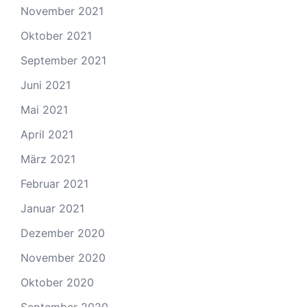
November 2021
Oktober 2021
September 2021
Juni 2021
Mai 2021
April 2021
März 2021
Februar 2021
Januar 2021
Dezember 2020
November 2020
Oktober 2020