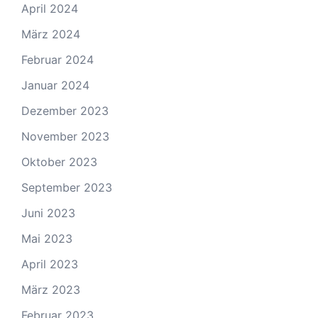
April 2024
März 2024
Februar 2024
Januar 2024
Dezember 2023
November 2023
Oktober 2023
September 2023
Juni 2023
Mai 2023
April 2023
März 2023
Februar 2023