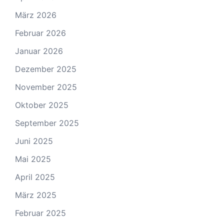
März 2026
Februar 2026
Januar 2026
Dezember 2025
November 2025
Oktober 2025
September 2025
Juni 2025
Mai 2025
April 2025
März 2025
Februar 2025