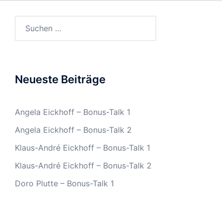
Suchen
nach:
Neueste Beiträge
Angela Eickhoff – Bonus-Talk 1
Angela Eickhoff – Bonus-Talk 2
Klaus-André Eickhoff – Bonus-Talk 1
Klaus-André Eickhoff – Bonus-Talk 2
Doro Plutte – Bonus-Talk 1