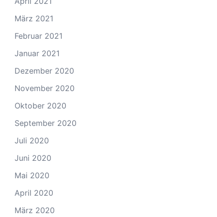
April 2021
März 2021
Februar 2021
Januar 2021
Dezember 2020
November 2020
Oktober 2020
September 2020
Juli 2020
Juni 2020
Mai 2020
April 2020
März 2020