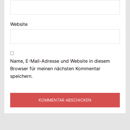
Website
Name, E-Mail-Adresse und Website in diesem
Browser für meinen nächsten Kommentar
speichern.