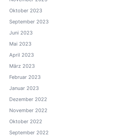
Oktober 2023
September 2023
Juni 2023
Mai 2023
April 2023
März 2023
Februar 2023
Januar 2023
Dezember 2022
November 2022
Oktober 2022
September 2022