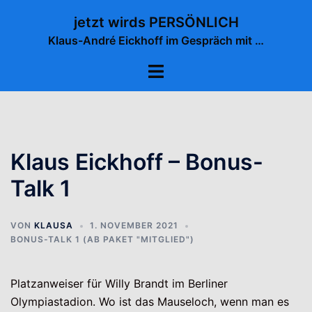
Zum
jetzt wirds PERSÖNLICH
Inhalt
Klaus-André Eickhoff im Gespräch mit …
springen
Menü
umschalten
Klaus Eickhoff – Bonus-
Talk 1
VON
KLAUSA
1. NOVEMBER 2021
BONUS-TALK 1 (AB PAKET "MITGLIED")
Platzanweiser für Willy Brandt im Berliner
Olympiastadion. Wo ist das Mauseloch, wenn man es