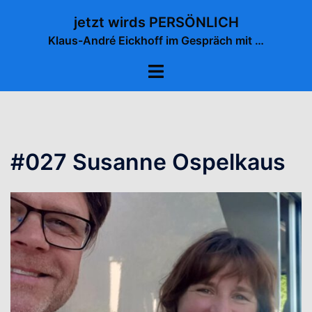
Zum
jetzt wirds PERSÖNLICH
Inhalt
Klaus-André Eickhoff im Gespräch mit …
springen
Menü
umschalten
#027 Susanne Ospelkaus