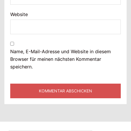
Website
Name, E-Mail-Adresse und Website in diesem
Browser für meinen nächsten Kommentar
speichern.