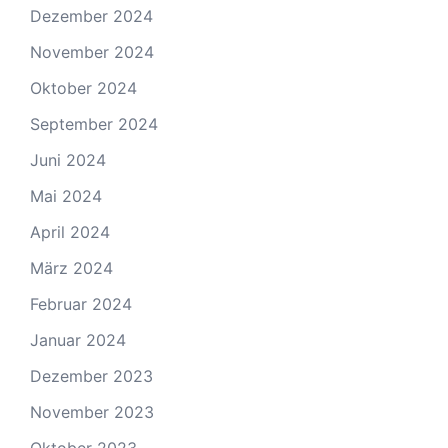
Dezember 2024
November 2024
Oktober 2024
September 2024
Juni 2024
Mai 2024
April 2024
März 2024
Februar 2024
Januar 2024
Dezember 2023
November 2023