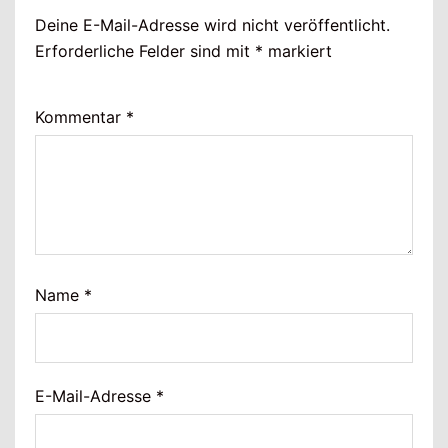
Deine E-Mail-Adresse wird nicht veröffentlicht.
Erforderliche Felder sind mit
*
markiert
Kommentar
*
Name
*
E-Mail-Adresse
*