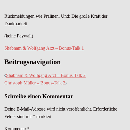
Rückmeldungen wie Pralinen. Und: Die große Kraft der
Dankbarkeit
(keine Paywall)
Shabnam & Wolfgang Arzt – Bonus-Talk 1
Beitragsnavigation
Shabnam & Wolfgang Arzt – Bonus-Talk 2
Christoph Müller – Bonus-Talk 2
Schreibe einen Kommentar
Deine E-Mail-Adresse wird nicht veröffentlicht.
Erforderliche
Felder sind mit
*
markiert
Kommentar
*